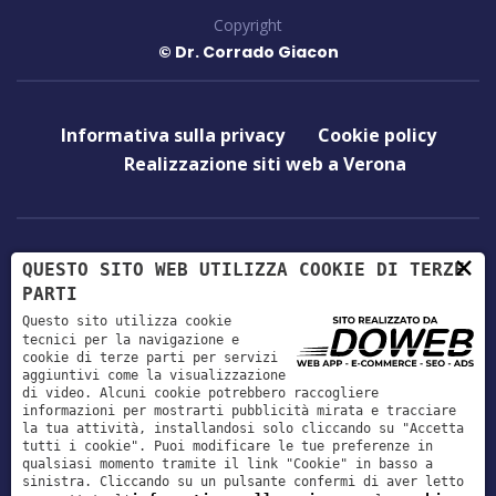
Copyright
© Dr. Corrado Giacon
Informativa sulla privacy
Cookie policy
Realizzazione siti web a Verona
×
QUESTO SITO WEB UTILIZZA COOKIE DI TERZE
+39 0458780283
PARTI
Questo sito utilizza cookie
tecnici per la navigazione e
cookie di terze parti per servizi
giaconvet@gmail.com
aggiuntivi come la visualizzazione
di video. Alcuni cookie potrebbero raccogliere
informazioni per mostrarti pubblicità mirata e tracciare
la tua attività, installandosi solo cliccando su "Accetta
Via Genova, 10/A, 37036 San Martino Buon
tutti i cookie". Puoi modificare le tue preferenze in
qualsiasi momento tramite il link "Cookie" in basso a
Albergo, Verona
sinistra. Cliccando su un pulsante confermi di aver letto