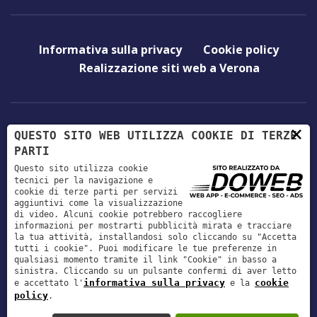
Informativa sulla privacy
Cookie policy
Realizzazione siti web a Verona
×
QUESTO SITO WEB UTILIZZA COOKIE DI TERZE
+39 0458780283
PARTI
Questo sito utilizza cookie
tecnici per la navigazione e
cookie di terze parti per servizi
giaconvet@gmail.com
aggiuntivi come la visualizzazione
di video. Alcuni cookie potrebbero raccogliere
informazioni per mostrarti pubblicità mirata e tracciare
la tua attività, installandosi solo cliccando su "Accetta
Via Genova, 10/A, 37036 San Martino Buon
tutti i cookie". Puoi modificare le tue preferenze in
qualsiasi momento tramite il link "Cookie" in basso a
Albergo, Verona
sinistra. Cliccando su un pulsante confermi di aver letto
informativa sulla privacy
cookie
e accettato l'
e la
policy
.